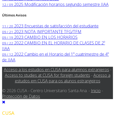
2025
Modificación horarios segundo semestre IIAA
12 / 09
Últimos Avisos
2023
Encuestas de satisfacción del estudiante
11 / 20
2023
NOTA IMPORTANTE TFG/TFM
09 / 21
2023
CAMBIO EN LOS HORARIOS
09 / 19
2022
CAMBIO EN EL HORARIO DE CLASES DE 2º
09 / 22
IIAA
2022
Cambio en el Horario del 1º cuatrimestre de 4º
09 / 12
de IIAA
Acceso a los estudios en CUSA para alumnos extranjeros
-
Access to studies at CUSA for foreign students
-
Acesso a
estudos em CUSA para os alunos estrangeiros
© 2026 CUSA - Centro Universitario Santa Ana. -
Inicio
-
Protección de Datos
CUSA