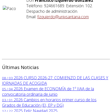
Don
Francisco Izquierdo González
Teléfono: 924661689. Extensión: 102.
Despacho de administración.
Email:
fizquierdo@univsantana.com
Últimas Noticias
2026
CURSO 2026-27: COMIENZO DE LAS CLASES Y
08 / 03
JORNADAS DE ACOGIDA
2026
Examen de ECONOMÍA de 1º IIAA de la
05 / 04
convocatoria ordinaria de junio
2026
Cambios en horarios primer curso de los
03 / 01
Grados de Educación (EI, EP y DG)
2025
Feliz Navidad 2025
12 / 22