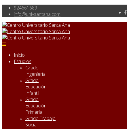
924661689
info@univsantana.com
Inicio
Estudios
Grado
Ingeniería
Grado
Educación
Infantil
Grado
Educación
Primaria
Grado Trabajo
Social