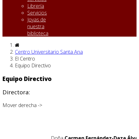
Librería
Servicios
Joyas de
nuestra
biblioteca
Centro Universitario Santa Ana
El Centro
Equipo Directivo
Equipo Directivo
Directora:
Mover derecha ->
Doña
Carmen Fernández-Daza Álva