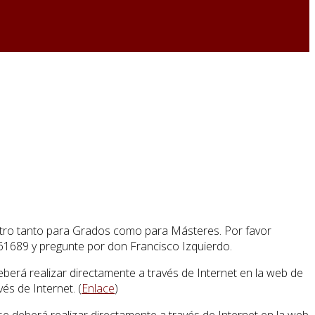
 centro tanto para Grados como para Másteres. Por favor
61689 y pregunte por don Francisco Izquierdo.
eberá realizar directamente a través de Internet en la web de
és de Internet. (
Enlace
)
 se deberá realizar directamente a través de Internet en la web