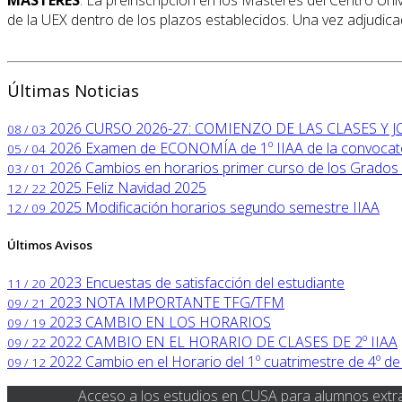
de la UEX dentro de los plazos establecidos. Una vez adjudica
Últimas Noticias
2026
CURSO 2026-27: COMIENZO DE LAS CLASES Y
08 / 03
2026
Examen de ECONOMÍA de 1º IIAA de la convocator
05 / 04
2026
Cambios en horarios primer curso de los Grados 
03 / 01
2025
Feliz Navidad 2025
12 / 22
2025
Modificación horarios segundo semestre IIAA
12 / 09
Últimos Avisos
2023
Encuestas de satisfacción del estudiante
11 / 20
2023
NOTA IMPORTANTE TFG/TFM
09 / 21
2023
CAMBIO EN LOS HORARIOS
09 / 19
2022
CAMBIO EN EL HORARIO DE CLASES DE 2º IIAA
09 / 22
2022
Cambio en el Horario del 1º cuatrimestre de 4º de
09 / 12
Acceso a los estudios en CUSA para alumnos extr