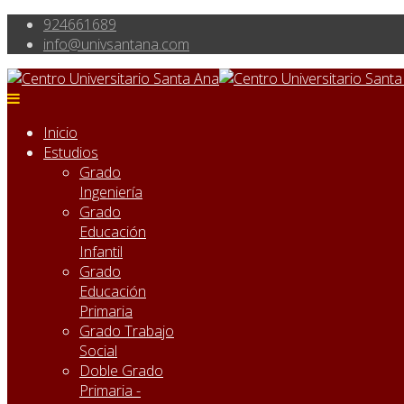
924661689
info@univsantana.com
Inicio
Estudios
Grado
Ingeniería
Grado
Educación
Infantil
Grado
Educación
Primaria
Grado Trabajo
Social
Doble Grado
Primaria -