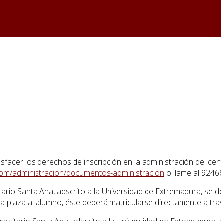
satisfacer los derechos de inscripción en la administración del
com/administracion/documentos-administracion
o llame al 9246
itario Santa Ana, adscrito a la Universidad de Extremadura, se d
a plaza al alumno, éste deberá matricularse directamente a trav
versitario Santa Ana, adscrito a la Universidad de Extremadura,