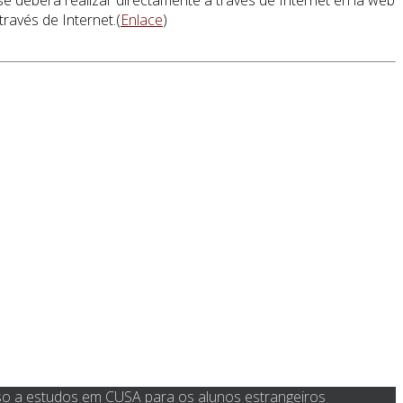
ravés de Internet.(
Enlace
)
o a estudos em CUSA para os alunos estrangeiros