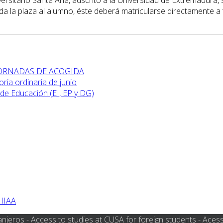
da la plaza al alumno, éste deberá matricularse directamente a t
 JORNADAS DE ACOGIDA
ia ordinaria de junio
de Educación (EI, EP y DG)
 IIAA
anjeros
-
Access to studies at CUSA for foreign students
-
Acess