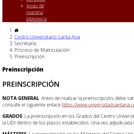
Joyas de
nuestra
biblioteca
Centro Universitario Santa Ana
Secretaría
Proceso de Matriculación
Preinscripción
Preinscripción
PREINSCRIPCIÓN
NOTA GENERAL
: Antes de realizar la preinscripción, debe 
consulte el siguiente enlace
https://www.universidadsantana.
GRADOS
: La preinscripción en los Grados del Centro Univers
la UEX dentro de los plazos establecidos. Una vez adjudicada l
MÁSTERES
: La preinscripción en los Másteres del Centro Uni