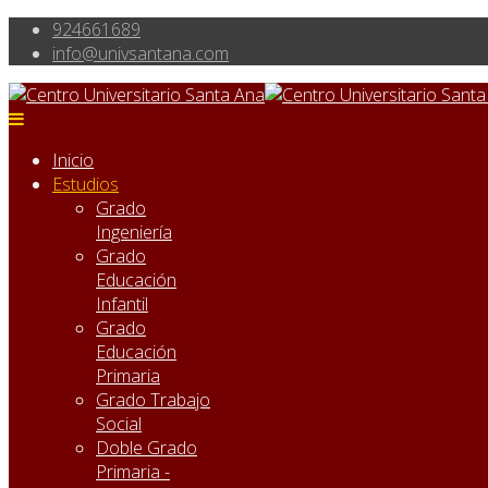
924661689
info@univsantana.com
Inicio
Estudios
Grado
Ingeniería
Grado
Educación
Infantil
Grado
Educación
Primaria
Grado Trabajo
Social
Doble Grado
Primaria -