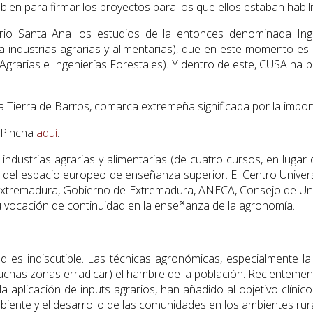
 bien para firmar los proyectos para los que ellos estaban habil
rio Santa Ana los estudios de la entonces denominada Ingeni
hora industrias agrarias y alimentarias), que en este momento 
rarias e Ingenierías Forestales). Y dentro de este, CUSA ha pre
 Tierra de Barros, comarca extremeña significada por la importa
. Pincha
aquí
.
industrias agrarias y alimentarias (de cuatro cursos, en lugar d
 del espacio europeo de enseñanza superior. El Centro Univers
Extremadura, Gobierno de Extremadura, ANECA, Consejo de Univ
su vocación de continuidad en la enseñanza de la agronomía.
d es indiscutible. Las técnicas agronómicas, especialmente l
chas zonas erradicar) el hambre de la población. Recientemente
a aplicación de inputs agrarios, han añadido al objetivo clíni
ambiente y el desarrollo de las comunidades en los ambientes rur