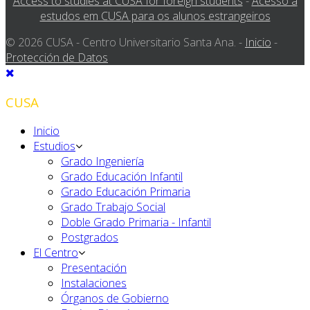
Access to studies at CUSA for foreign students
-
Acesso a
estudos em CUSA para os alunos estrangeiros
© 2026 CUSA - Centro Universitario Santa Ana. -
Inicio
-
Protección de Datos
CUSA
Inicio
Estudios
Grado Ingeniería
Grado Educación Infantil
Grado Educación Primaria
Grado Trabajo Social
Doble Grado Primaria - Infantil
Postgrados
El Centro
Presentación
Instalaciones
Órganos de Gobierno