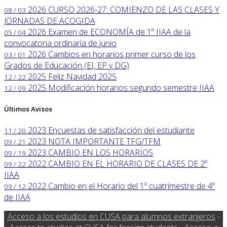
2026
CURSO 2026-27: COMIENZO DE LAS CLASES Y
08 / 03
JORNADAS DE ACOGIDA
2026
Examen de ECONOMÍA de 1º IIAA de la
05 / 04
convocatoria ordinaria de junio
2026
Cambios en horarios primer curso de los
03 / 01
Grados de Educación (EI, EP y DG)
2025
Feliz Navidad 2025
12 / 22
2025
Modificación horarios segundo semestre IIAA
12 / 09
Últimos Avisos
2023
Encuestas de satisfacción del estudiante
11 / 20
2023
NOTA IMPORTANTE TFG/TFM
09 / 21
2023
CAMBIO EN LOS HORARIOS
09 / 19
2022
CAMBIO EN EL HORARIO DE CLASES DE 2º
09 / 22
IIAA
2022
Cambio en el Horario del 1º cuatrimestre de 4º
09 / 12
de IIAA
Acceso a los estudios en CUSA para alumnos extranjeros
-