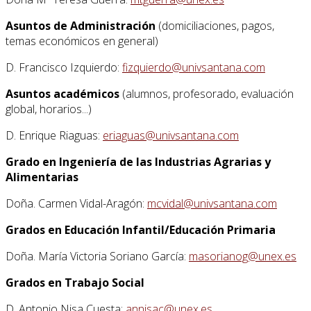
Asuntos de Administración
(domiciliaciones, pagos,
temas económicos en general)
D. Francisco Izquierdo:
fizquierdo@univsantana.com
Asuntos académicos
(alumnos, profesorado, evaluación
global, horarios...)
D. Enrique Riaguas:
eriaguas@univsantana.com
Grado en Ingeniería de las Industrias Agrarias y
Alimentarias
Doña. Carmen Vidal-Aragón:
mcvidal@univsantana.com
Grados en Educación Infantil/Educación Primaria
Doña. María Victoria Soriano García:
masorianog@unex.es
Grados en Trabajo Social
D. Antonio Nisa Cuesta:
annisac@unex.es