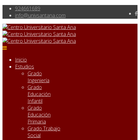
924661689
info@univsantana.com
Inicio
Estudios
Grado
Ingeniería
Grado
Educación
Infantil
Grado
Educación
Primaria
Grado Trabajo
Social