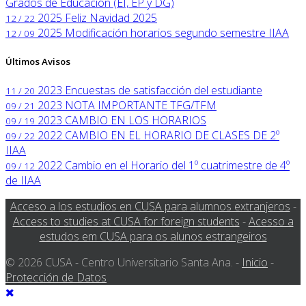
Grados de Educación (EI, EP y DG)
2025
Feliz Navidad 2025
12 / 22
2025
Modificación horarios segundo semestre IIAA
12 / 09
Últimos Avisos
2023
Encuestas de satisfacción del estudiante
11 / 20
2023
NOTA IMPORTANTE TFG/TFM
09 / 21
2023
CAMBIO EN LOS HORARIOS
09 / 19
2022
CAMBIO EN EL HORARIO DE CLASES DE 2º
09 / 22
IIAA
2022
Cambio en el Horario del 1º cuatrimestre de 4º
09 / 12
de IIAA
Acceso a los estudios en CUSA para alumnos extranjeros
-
Access to studies at CUSA for foreign students
-
Acesso a
estudos em CUSA para os alunos estrangeiros
© 2026 CUSA - Centro Universitario Santa Ana. -
Inicio
-
Protección de Datos