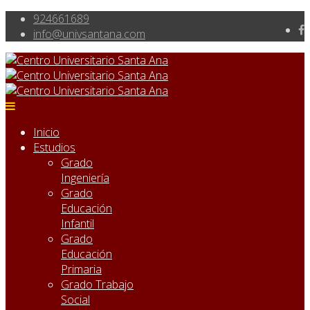
924661689
info@univsantana.com
Inicio
Estudios
Grado
Ingeniería
Grado
Educación
Infantil
Grado
Educación
Primaria
Grado Trabajo
Social