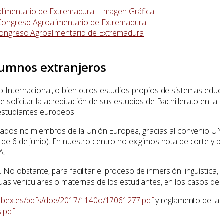
oalimentario de Extremadura - Imagen Gráfica
s Congreso Agroalimentario de Extremadura
s Congreso Agroalimentario de Extremadura
lumnos extranjeros
o Internacional, o bien otros estudios propios de sistemas edu
e solicitar la acreditación de sus estudios de Bachillerato en l
estudiantes europeos.
tados no miembros de la Unión Europea, gracias al convenio U
 de 6 de junio). En nuestro centro no exigimos nota de corte y
A.
No obstante, para facilitar el proceso de inmersión lingüístic
as vehiculares o maternas de los estudiantes, en los casos de 
gobex.es/pdfs/doe/2017/1140o/17061277.pdf
y reglamento de l
.pdf