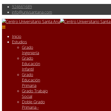
924661689
info@univsantana.com
Inicio
Estudios
Grado
Ingeniería
Grado
Educación
Infantil
Grado
Educación
Primaria
Grado Trabajo
Social
Doble Grado
Primaria -