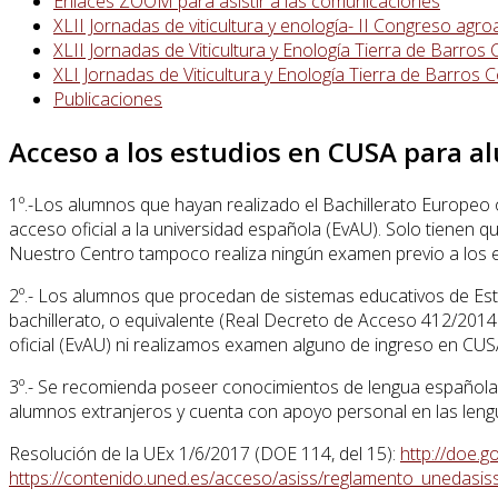
Enlaces ZOOM para asistir a las comunicaciones
XLII Jornadas de viticultura y enología- II Congreso agr
XLII Jornadas de Viticultura y Enología Tierra de Barro
XLI Jornadas de Viticultura y Enología Tierra de Barro
Publicaciones
Acceso a los estudios en CUSA para a
1º.-Los alumnos que hayan realizado el Bachillerato Europeo 
acceso oficial a la universidad española (EvAU). Solo tienen qu
Nuestro Centro tampoco realiza ningún examen previo a los 
2º.- Los alumnos que procedan de sistemas educativos de Es
bachillerato, o equivalente (Real Decreto de Acceso 412/2014
oficial (EvAU) ni realizamos examen alguno de ingreso en CUS
3º.- Se recomienda poseer conocimientos de lengua española. 
alumnos extranjeros y cuenta con apoyo personal en las lengu
Resolución de la UEx 1/6/2017 (DOE 114, del 15):
http://doe.
https://contenido.uned.es/acceso/asiss/reglamento_unedasiss