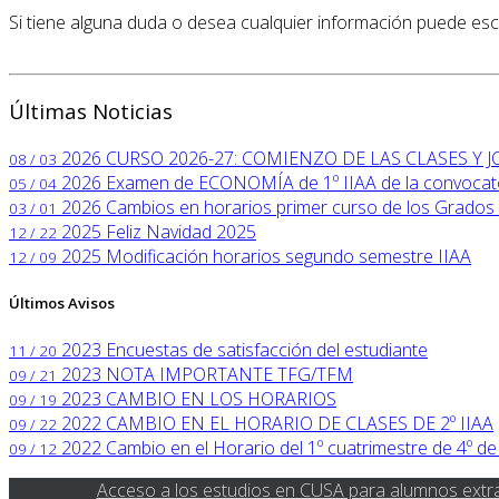
Si tiene alguna duda o desea cualquier información puede escr
Últimas Noticias
2026
CURSO 2026-27: COMIENZO DE LAS CLASES Y
08 / 03
2026
Examen de ECONOMÍA de 1º IIAA de la convocator
05 / 04
2026
Cambios en horarios primer curso de los Grados 
03 / 01
2025
Feliz Navidad 2025
12 / 22
2025
Modificación horarios segundo semestre IIAA
12 / 09
Últimos Avisos
2023
Encuestas de satisfacción del estudiante
11 / 20
2023
NOTA IMPORTANTE TFG/TFM
09 / 21
2023
CAMBIO EN LOS HORARIOS
09 / 19
2022
CAMBIO EN EL HORARIO DE CLASES DE 2º IIAA
09 / 22
2022
Cambio en el Horario del 1º cuatrimestre de 4º de
09 / 12
Acceso a los estudios en CUSA para alumnos extr