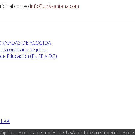
ibir al correo
info@univsantana.com
 JORNADAS DE ACOGIDA
ia ordinaria de junio
de Educación (EI, EP y DG)
 IIAA
anjeros
-
Access to studies at CUSA for foreign students
-
Acess