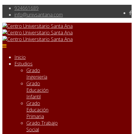
924661689
info@univsantana.com
Inicio
Estudios
Grado
Ingeniería
Grado
Educación
Infantil
Grado
Educación
Primaria
Grado Trabajo
Social