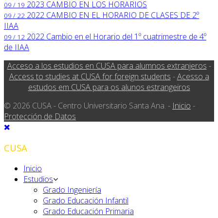
2023
CAMBIO EN LOS HORARIOS
09 / 19
2022
CAMBIO EN EL HORARIO DE CLASES DE 2º
09 / 22
IIAA
2022
Cambio en el Horario del 1º cuatrimestre de 4º
09 / 12
de IIAA
Acceso a los estudios en CUSA para alumnos extranjeros
-
Access to studies at CUSA for foreign students
-
Acesso a
estudos em CUSA para os alunos estrangeiros
© 2026 CUSA - Centro Universitario Santa Ana. -
Inicio
-
Protección de Datos
CUSA
Inicio
Estudios
Grado Ingeniería
Grado Educación Infantil
Grado Educación Primaria