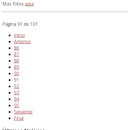
Mas fotos
aquí
.
Página 91 de 101
Inicio
Anterior
86
87
88
89
90
91
92
93
94
95
Siguiente
Final