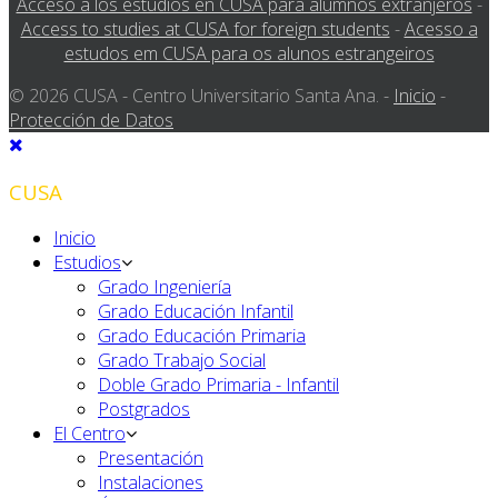
Acceso a los estudios en CUSA para alumnos extranjeros
-
Access to studies at CUSA for foreign students
-
Acesso a
estudos em CUSA para os alunos estrangeiros
© 2026 CUSA - Centro Universitario Santa Ana. -
Inicio
-
Protección de Datos
CUSA
Inicio
Estudios
Grado Ingeniería
Grado Educación Infantil
Grado Educación Primaria
Grado Trabajo Social
Doble Grado Primaria - Infantil
Postgrados
El Centro
Presentación
Instalaciones