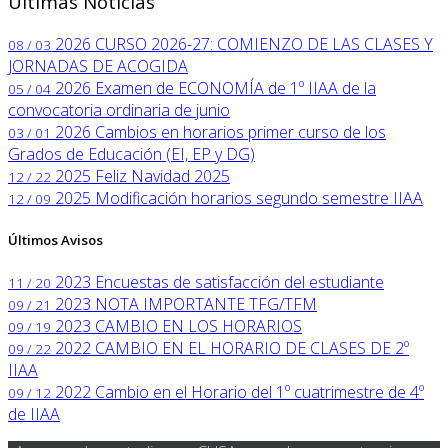
Últimas Noticias
2026
CURSO 2026-27: COMIENZO DE LAS CLASES Y
08 / 03
JORNADAS DE ACOGIDA
2026
Examen de ECONOMÍA de 1º IIAA de la
05 / 04
convocatoria ordinaria de junio
2026
Cambios en horarios primer curso de los
03 / 01
Grados de Educación (EI, EP y DG)
2025
Feliz Navidad 2025
12 / 22
2025
Modificación horarios segundo semestre IIAA
12 / 09
Últimos Avisos
2023
Encuestas de satisfacción del estudiante
11 / 20
2023
NOTA IMPORTANTE TFG/TFM
09 / 21
2023
CAMBIO EN LOS HORARIOS
09 / 19
2022
CAMBIO EN EL HORARIO DE CLASES DE 2º
09 / 22
IIAA
2022
Cambio en el Horario del 1º cuatrimestre de 4º
09 / 12
de IIAA