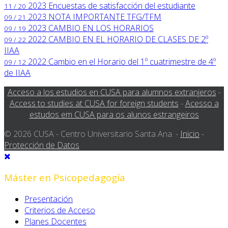
2023
Encuestas de satisfacción del estudiante
11 / 20
2023
NOTA IMPORTANTE TFG/TFM
09 / 21
2023
CAMBIO EN LOS HORARIOS
09 / 19
2022
CAMBIO EN EL HORARIO DE CLASES DE 2º
09 / 22
IIAA
2022
Cambio en el Horario del 1º cuatrimestre de 4º
09 / 12
de IIAA
Acceso a los estudios en CUSA para alumnos extranjeros
-
Access to studies at CUSA for foreign students
-
Acesso a
estudos em CUSA para os alunos estrangeiros
© 2026 CUSA - Centro Universitario Santa Ana. -
Inicio
-
Protección de Datos
Máster en Psicopedagogía
Presentación
Criterios de Acceso
Planes Docentes