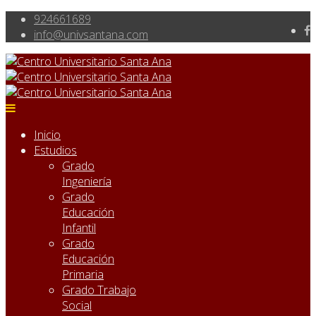
924661689
info@univsantana.com
Inicio
Estudios
Grado
Ingeniería
Grado
Educación
Infantil
Grado
Educación
Primaria
Grado Trabajo
Social