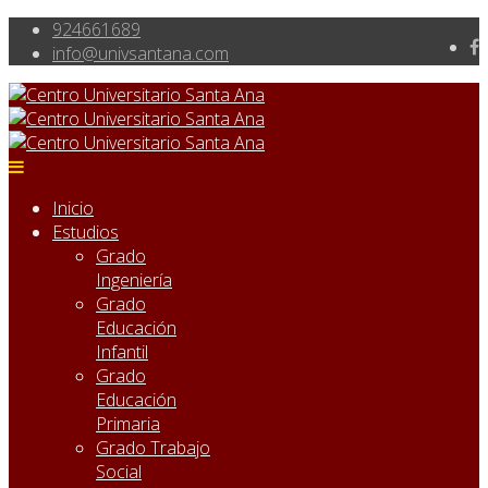
924661689
info@univsantana.com
Inicio
Estudios
Grado
Ingeniería
Grado
Educación
Infantil
Grado
Educación
Primaria
Grado Trabajo
Social