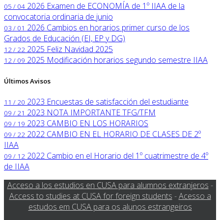
2026
Examen de ECONOMÍA de 1º IIAA de la
05 / 04
convocatoria ordinaria de junio
2026
Cambios en horarios primer curso de los
03 / 01
Grados de Educación (EI, EP y DG)
2025
Feliz Navidad 2025
12 / 22
2025
Modificación horarios segundo semestre IIAA
12 / 09
Últimos Avisos
2023
Encuestas de satisfacción del estudiante
11 / 20
2023
NOTA IMPORTANTE TFG/TFM
09 / 21
2023
CAMBIO EN LOS HORARIOS
09 / 19
2022
CAMBIO EN EL HORARIO DE CLASES DE 2º
09 / 22
IIAA
2022
Cambio en el Horario del 1º cuatrimestre de 4º
09 / 12
de IIAA
Acceso a los estudios en CUSA para alumnos extranjeros
-
Access to studies at CUSA for foreign students
-
Acesso a
estudos em CUSA para os alunos estrangeiros