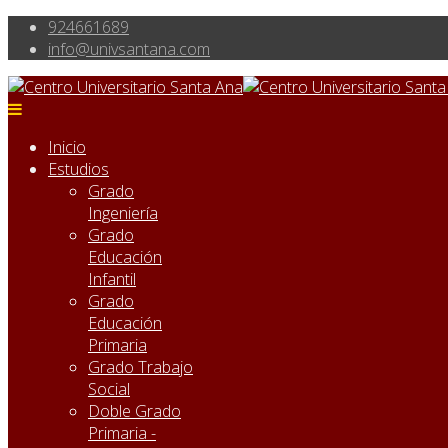
924661689
info@univsantana.com
Inicio
Estudios
Grado
Ingeniería
Grado
Educación
Infantil
Grado
Educación
Primaria
Grado Trabajo
Social
Doble Grado
Primaria -