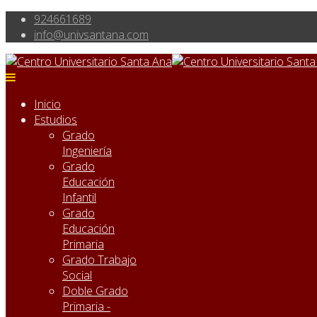
924661689
info@univsantana.com
Inicio
Estudios
Grado
Ingeniería
Grado
Educación
Infantil
Grado
Educación
Primaria
Grado Trabajo
Social
Doble Grado
Primaria -