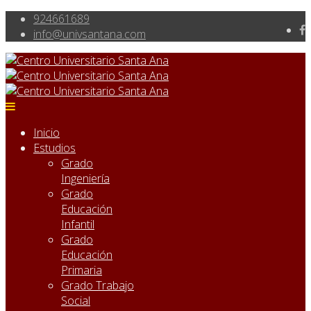
924661689
info@univsantana.com
Inicio
Estudios
Grado
Ingeniería
Grado
Educación
Infantil
Grado
Educación
Primaria
Grado Trabajo
Social