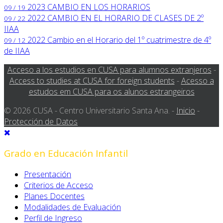
2023
CAMBIO EN LOS HORARIOS
09 / 19
2022
CAMBIO EN EL HORARIO DE CLASES DE 2º
09 / 22
IIAA
2022
Cambio en el Horario del 1º cuatrimestre de 4º
09 / 12
de IIAA
Acceso a los estudios en CUSA para alumnos extranjeros
-
Access to studies at CUSA for foreign students
-
Acesso a
estudos em CUSA para os alunos estrangeiros
© 2026 CUSA - Centro Universitario Santa Ana. -
Inicio
-
Protección de Datos
Grado en Educación Infantil
Presentación
Criterios de Acceso
Planes Docentes
Modalidades de Evaluación
Perfil de Ingreso