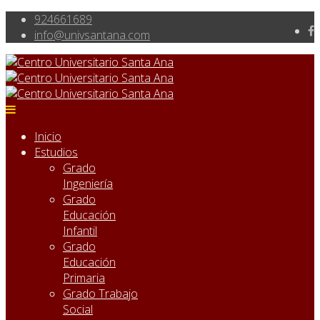
924661689
info@univsantana.com
Inicio
Estudios
Grado
Ingeniería
Grado
Educación
Infantil
Grado
Educación
Primaria
Grado Trabajo
Social