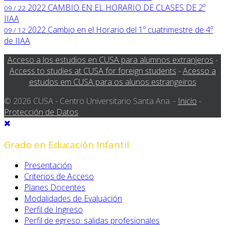
2022
CAMBIO EN EL HORARIO DE CLASES DE 2º
09 / 22
IIAA
2022
Cambio en el Horario del 1º cuatrimestre de 4º
09 / 12
de IIAA
Acceso a los estudios en CUSA para alumnos extranjeros
-
Access to studies at CUSA for foreign students
-
Acesso a
estudos em CUSA para os alunos estrangeiros
© 2026 CUSA - Centro Universitario Santa Ana. -
Inicio
-
Protección de Datos
Grado en Educación Infantil
Presentación
Criterios de Acceso
Planes Docentes
Modalidades de Evaluación
Perfil de Ingreso
Perfil de egreso: salidas profesionales