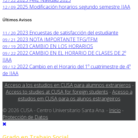
2025
Feliz Navidad 2025
12 / 22
2025
Modificación horarios segundo semestre IIAA
12 / 09
Últimos Avisos
2023
Encuestas de satisfacción del estudiante
11 / 20
2023
NOTA IMPORTANTE TFG/TFM
09 / 21
2023
CAMBIO EN LOS HORARIOS
09 / 19
2022
CAMBIO EN EL HORARIO DE CLASES DE 2º
09 / 22
IIAA
2022
Cambio en el Horario del 1º cuatrimestre de 4º
09 / 12
de IIAA
Acceso a los estudios en CUSA para alumnos extranjeros
-
Access to studies at CUSA for foreign students
-
Acesso a
estudos em CUSA para os alunos estrangeiros
© 2026 CUSA - Centro Universitario Santa Ana. -
Inicio
-
Protección de Datos
Grado en Trabajo Social