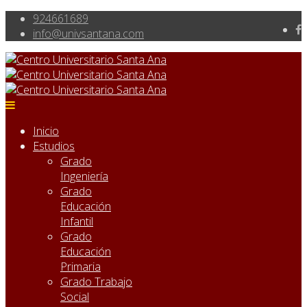
924661689
info@univsantana.com
Inicio
Estudios
Grado
Ingeniería
Grado
Educación
Infantil
Grado
Educación
Primaria
Grado Trabajo
Social