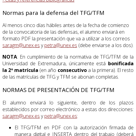
Normas para la defensa del TFG/TFM
Al menos cinco días hábiles antes de la fecha de comienzo
de la convocatoria de las defensas, el alumno enviará en
formato PDF la presentación que va a utilizar a los correos
saragm@unex.es
y
petra@unex.es
(debe enviarse a los dos).
NOTA
: En cumplimiento de la normativa de TFG/TFM de la
Universidad de Extremadura, únicamente está
bonificada
la 2º matrícula
(en año
consecutivo
a la primera). El resto
de las matrículas de TFG y TFM se abonan completas.
NORMAS DE PRESENTACIÓN DE TFG/TFM
El alumno enviará lo siguiente, dentro de los plazos
establecidos por correo electrónico a estas dos direcciones:
saragm@unex.es
y
petra@unex.es
:
El TFG/TFM en PDF con la autorización firmada de
manera digital e INSERTA dentro del trabajo (deberá