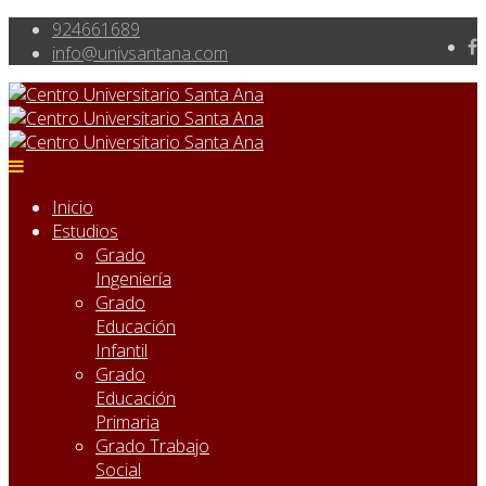
924661689
info@univsantana.com
Inicio
Estudios
Grado
Ingeniería
Grado
Educación
Infantil
Grado
Educación
Primaria
Grado Trabajo
Social