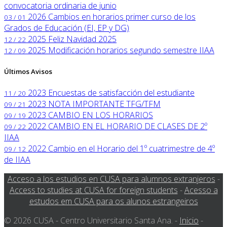
convocatoria ordinaria de junio
2026
Cambios en horarios primer curso de los
03 / 01
Grados de Educación (EI, EP y DG)
2025
Feliz Navidad 2025
12 / 22
2025
Modificación horarios segundo semestre IIAA
12 / 09
Últimos Avisos
2023
Encuestas de satisfacción del estudiante
11 / 20
2023
NOTA IMPORTANTE TFG/TFM
09 / 21
2023
CAMBIO EN LOS HORARIOS
09 / 19
2022
CAMBIO EN EL HORARIO DE CLASES DE 2º
09 / 22
IIAA
2022
Cambio en el Horario del 1º cuatrimestre de 4º
09 / 12
de IIAA
Acceso a los estudios en CUSA para alumnos extranjeros
-
Access to studies at CUSA for foreign students
-
Acesso a
estudos em CUSA para os alunos estrangeiros
© 2026 CUSA - Centro Universitario Santa Ana. -
Inicio
-