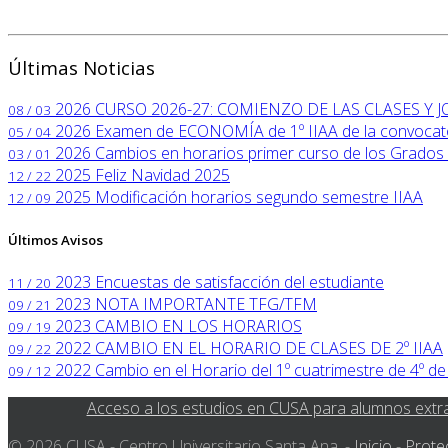
Últimas Noticias
2026
CURSO 2026-27: COMIENZO DE LAS CLASES Y
08 / 03
2026
Examen de ECONOMÍA de 1º IIAA de la convocator
05 / 04
2026
Cambios en horarios primer curso de los Grados 
03 / 01
2025
Feliz Navidad 2025
12 / 22
2025
Modificación horarios segundo semestre IIAA
12 / 09
Últimos Avisos
2023
Encuestas de satisfacción del estudiante
11 / 20
2023
NOTA IMPORTANTE TFG/TFM
09 / 21
2023
CAMBIO EN LOS HORARIOS
09 / 19
2022
CAMBIO EN EL HORARIO DE CLASES DE 2º IIAA
09 / 22
2022
Cambio en el Horario del 1º cuatrimestre de 4º de
09 / 12
Acceso a los estudios en CUSA para alumnos extr
© 2026 CUSA - Centro Universitario Santa Ana. -
Inicio
-
Prote