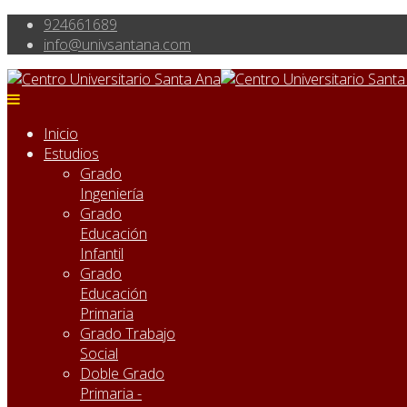
924661689
info@univsantana.com
Inicio
Estudios
Grado
Ingeniería
Grado
Educación
Infantil
Grado
Educación
Primaria
Grado Trabajo
Social
Doble Grado
Primaria -