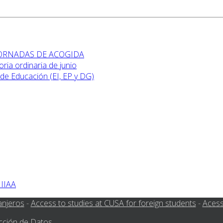
 JORNADAS DE ACOGIDA
ia ordinaria de junio
de Educación (EI, EP y DG)
 IIAA
anjeros
-
Access to studies at CUSA for foreign students
-
Acess
cción de Datos